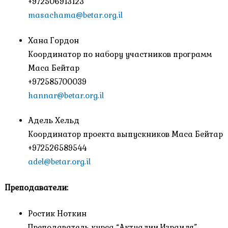
+972506913123
masachama@betar.org.il
Хана Гордон
Координатор по набору участников программ
Маса Бейтар
+972585700039
hannar@betar.org.il
Адель Хельд
Координатор проекта выпускников Маса Бейтар
+972526589544
adel@betar.org.il
Преподаватели:
Ростик Ноткин
Преподаватель курса “Актуалии Израиля”