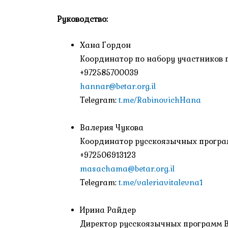
Руководство:
Хана Гордон
Координатор по набору участников 
+972585700039
hannar@betar.org.il
Telegram:
t.me/RabinovichHana
Валерия Чукова
Координатор русскоязычных програ
+972506913123
masachama@betar.org.il
Telegram:
t.me/valeriavitalevna1
Ирина Райдер
Директор русскоязычных программ 