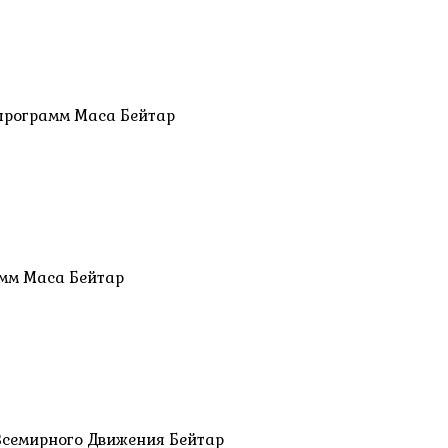
программ Маса Бейтар
мм Маса Бейтар
Всемирного Движения Бейтар